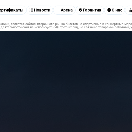
ертификаты
Новости
Арена
Гарантия
О нас
ники, является сайтом вторичного рынка билетов на спортивные и концертные мероп
 деятельности сайт не использует РИД третьих лиц, не связан с товарами (работами,