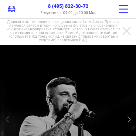
8 (495) 822-30-72
Ежедневно с 09:00 до 20:00 Мск
Данный сайт не является официальным сайтом Арены Лужники,
является сайтом вторичного рынка билетов на спортивные и
концертные мероприятия, стоимость которых может отличаться
от их номинальной стоимости. В своей деятельности сайт не
использует РИД третьих лиц, не связан с товарами (работами,
услугами) владельцев РИД.